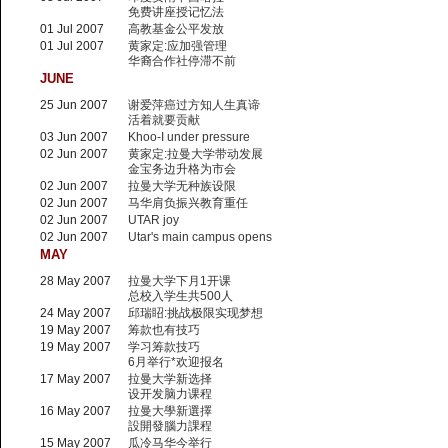
免费讲座授记忆法
01 Jul 2007
高教基金公平发放
01 Jul 2007
黄家定:应加强管理
华裔合作社停滞不前
JUNE
25 Jun 2007
谢爱萍癌过方知人生真谛
活着就要贡献
03 Jun 2007
Khoo-I under pressure
02 Jun 2007
黄家定:拉曼大学带动发展
金宝务边升格为市会
02 Jun 2007
拉曼大学无种族设限
02 Jun 2007
马华肩负振兴教育重任
02 Jun 2007
UTAR joy
02 Jun 2007
Utar's main campus opens
MAY
28 May 2007
拉曼大学下月1开课
总校入学生共500人
24 May 2007
邱瑞眧:挑战极限实现梦想
19 May 2007
筹款也有技巧
19 May 2007
学习筹款技巧
6月举行*欢迎报名
17 May 2007
拉曼大学新选择
设开发脑力课程
16 May 2007
拉曼大學新選擇
設開發腦力課程
15 May 2007
瓜冷马华今举行