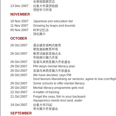
全新校园展宏志
13 Dec 2007
拉曼大学霹雳校园
理想学习环境
NOVEMBER
16 Nov 2007
Japanese join education fair
11 Nov 2007
Growing by leaps and bounds
05 Nov 2007
科学记忆法
强化脑力
OCTOBER
26 Oct 2007
逐步摒弃填鸭式教育
塑造激励教育环境
26 Oct 2007
教育试验获首相点头
学校推行脑力开发
26 Oct 2007
首届马来西亚脑力开发盛会
26 Oct 2007
PM okays mental literacy plan
26 Oct 2007
首届马来西亚脑力开发盛会
26 Oct 2007
We have decided, says PM
Govt favours liberalising air services, agree to low-cost flig
26 Oct 2007
Some schools to offer mental literacy
26 Oct 2007
Mental literacy programme gets nod
22 Oct 2007
A matter of training
21 Oct 2007
Forget the seas, fish in your backyard
Aquaponics needs less land, water
19 Oct 2007
拉曼大学25起
举办脑力开发盛会
SEPTEMBER