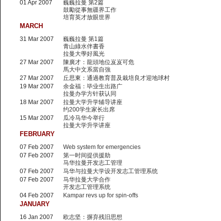
01 Apr 2007
巍巍拉曼 第2篇
鼓勵從事無疆界工作
培育英才放眼世界
MARCH
31 Mar 2007
巍巍拉曼 第1篇
青山綠水伴書香
拉曼大學好風光
27 Mar 2007
陳廣才：龍頭地位岌岌可危
馬大中文系當自強
27 Mar 2007
丘思東：通過教育普及栽培良才迎地球村
19 Mar 2007
余金福：毕业生出路广
拉曼办学方针获认同
18 Mar 2007
拉曼大学升学辅导讲座
约200学生家长出席
15 Mar 2007
瓜冷马华今举行
拉曼大学升学讲座
FEBRUARY
07 Feb 2007
Web system for emergencies
07 Feb 2007
第一时间提供援助
马华拉曼开发志工管理
07 Feb 2007
马华与拉曼大学设开发志工管理系统
07 Feb 2007
马华拉曼大学合作
开发志工管理系统
04 Feb 2007
Kampar revs up for spin-offs
JANUARY
16 Jan 2007
欧志坚：摒弃残旧思想