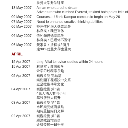
拉曼大学升学讲座
13 May 2007
A man who dared to dream
Adventurer who climbed Everest, trekked both poles tells o
09 May 2007
Courses at Utar's Kampar campus to begin on May 26
07 May 2007
Need to enhance creative thinking abilities
06 May 2007
拒评依约华人选票流失
林良实：我已退休
06 May 2007
依约华裔选票流失
林良实：已退休不置评
06 May 2007
黃家泉：放榜後3個月
逾90%拉曼大學生受聘
APRIL
15 Apr 2007
Ling: Vital to revise studies within 24 hours
15 Apr 2007
林良实：趣味教学
让学习过程添乐趣
05 Apr 2007
巍巍拉曼 完結篇
鐵樹開了花還設中文系
立足拉曼傳承文化
04 Apr 2007
巍巍拉曼 第5篇
4萬人湧入非同小可
基設服務大提升
03 Apr 2007
巍巍拉曼 第4篇
市民樂見經濟復甦
期待重拾鍚日光輝
02 Apr 2007
巍巍拉曼 第3篇
經濟效益增四倍
金寶發展一日千里