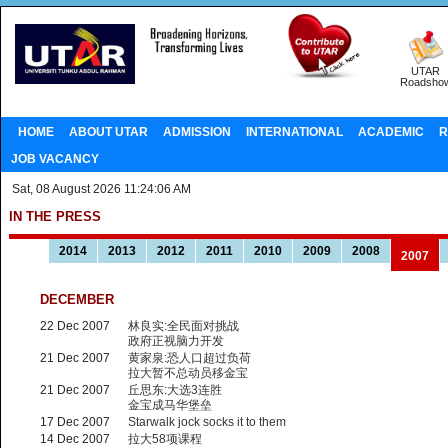
UTAR
Roadsho
HOME
ABOUT UTAR
ADMISSION
INTERNATIONAL
ACADEMIC
R
JOB VACANCY
Sat, 08 August 2026 11:24:06 AM
IN THE PRESS
2014
2013
2012
2011
2010
2009
2008
2007
DECEMBER
22 Dec 2007
林良实:全民面对挑战
政府正视脑力开发
21 Dec 2007
黄家泉:恐人口超过负荷
拉大暂不总动员移金宝
21 Dec 2007
丘思东:大选3连胜
金宝成马华堡垒
17 Dec 2007
Starwalk jock socks it to them
14 Dec 2007
拉大58项课程