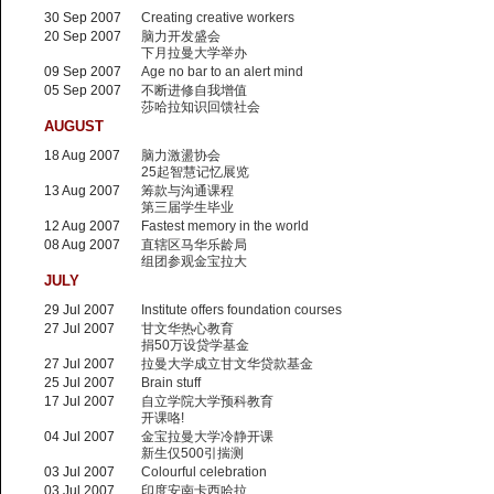
30 Sep 2007
Creating creative workers
20 Sep 2007
脑力开发盛会
下月拉曼大学举办
09 Sep 2007
Age no bar to an alert mind
05 Sep 2007
不断进修自我增值
莎哈拉知识回馈社会
AUGUST
18 Aug 2007
脑力激盪协会
25起智慧记忆展览
13 Aug 2007
筹款与沟通课程
第三届学生毕业
12 Aug 2007
Fastest memory in the world
08 Aug 2007
直辖区马华乐龄局
组团参观金宝拉大
JULY
29 Jul 2007
Institute offers foundation courses
27 Jul 2007
甘文华热心教育
捐50万设贷学基金
27 Jul 2007
拉曼大学成立甘文华贷款基金
25 Jul 2007
Brain stuff
17 Jul 2007
自立学院大学预科教育
开课咯!
04 Jul 2007
金宝拉曼大学冷静开课
新生仅500引揣测
03 Jul 2007
Colourful celebration
03 Jul 2007
印度安南卡西哈拉